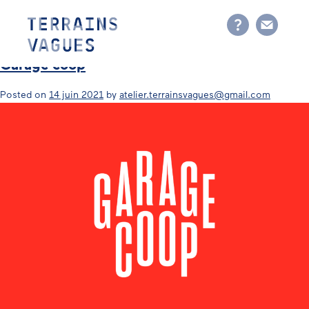
Skip
Étiquette :
2020
to
content
Garage coop
Posted on
14 juin 2021
by
atelier.terrainsvagues@gmail.com