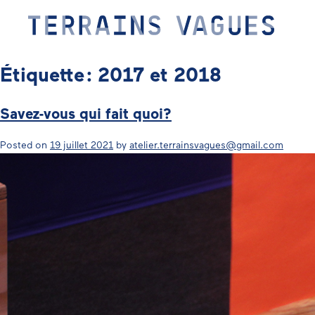
Skip
to
content
Étiquette :
2017 et 2018
Savez-vous qui fait quoi?
Posted on
19 juillet 2021
by
atelier.terrainsvagues@gmail.com