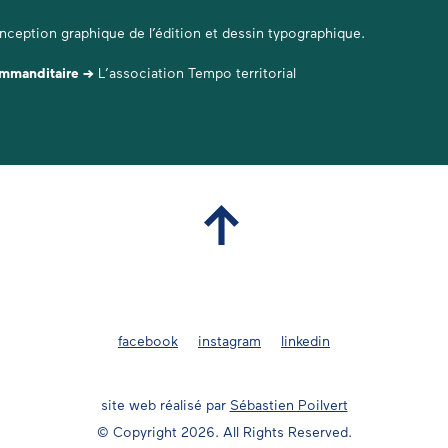
ception graphique de l’édition et dessin typographique.
mmanditaire →
L’association Tempo territorial
facebook
instagram
linkedin
site web réalisé par
Sébastien Poilvert
© Copyright 2026. All Rights Reserved.