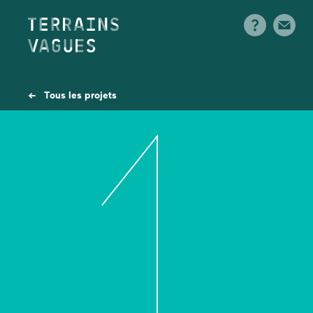
Skip
to
content
← Tous les projets