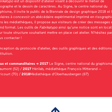
rikatypo
est un dispositif d’atelier visant à découvrir le
métier de
ographe et le dessin de caractères
. Au Signe, le centre national du
phisme, il invite le public de la Biennale de design graphique 2018 et 
laires à concevoir un abécédaire expérimental imprimé en risographi
s les médiathèques, il propose aux visiteurs de créer des messages 
nd format. Les outils de
Fabrikatypo
ainsi qu’une notice sont en loca
r toute structure souhaitant mettre en place cet atelier. N’hésitez pa
us contacter !
ception du protocole d’atelier, des outils graphiques et des éditions
titution.
eux et commanditaires → 2017
Le Signe, centre national du graphism
aumont (52) /
2017
Hérilab, médiathèque François Mitterand —
icourt (70) /
2018
Médiathèque d'Oberhausbergen (67)