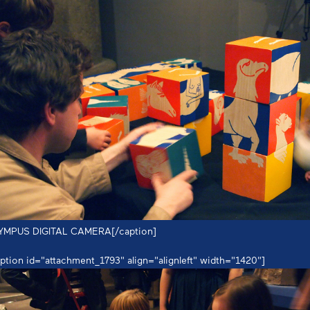
YMPUS DIGITAL CAMERA[/caption]
ption id="attachment_1793" align="alignleft" width="1420"]