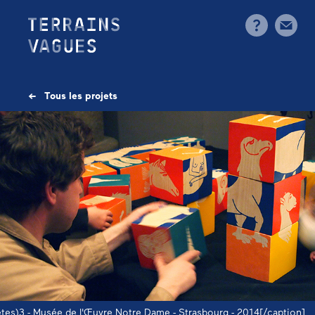
Skip
to
content
aption id="attachment_924" align="aligncenter" width="710"]
← Tous les projets
êtes)3 - Musée de l'Œuvre Notre Dame - Strasbourg - 2014[/caption]