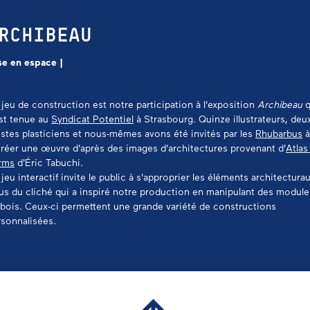
RCHIBEAU
se en espace |
jeu de construction est notre participation à l'exposition
Archibeau
q
est tenue au
Syndicat Potentiel
à Strasbourg. Quinze illustrateurs, deu
istes plasticiens et nous-mêmes avons été invités par les
Rhubarbus
à
réer une œuvre d'après des images d'architectures provenant d'
Atlas
rms
d'Éric Tabuchi.
jeu interactif invite le public à s'approprier les éléments architectura
us du cliché qui a inspiré notre production en manipulant des module
bois. Ceux-ci permettent une grande variété de constructions
rsonnalisées.